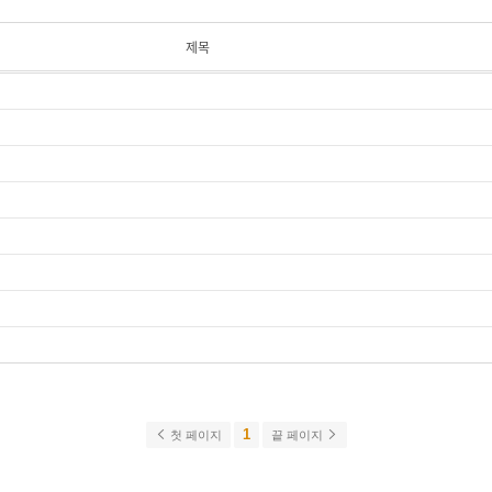
제목
1
첫 페이지
끝 페이지