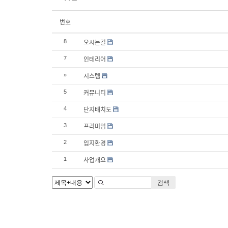
번호
오시는길
8
인테리어
7
시스템
»
커뮤니티
5
단지배치도
4
프리미엄
3
입지환경
2
사업개요
1
검색