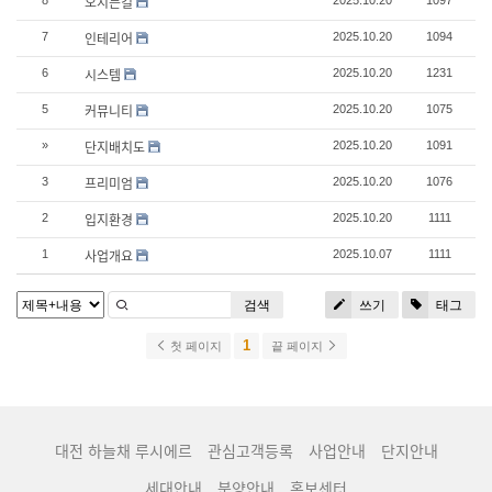
오시는길
8
2025.10.20
1097
인테리어
7
2025.10.20
1094
시스템
6
2025.10.20
1231
커뮤니티
5
2025.10.20
1075
단지배치도
»
2025.10.20
1091
프리미엄
3
2025.10.20
1076
입지환경
2
2025.10.20
1111
사업개요
1
2025.10.07
1111
검색
쓰기
태그
1
첫 페이지
끝 페이지
대전 하늘채 루시에르
관심고객등록
사업안내
단지안내
세대안내
분양안내
홍보센터