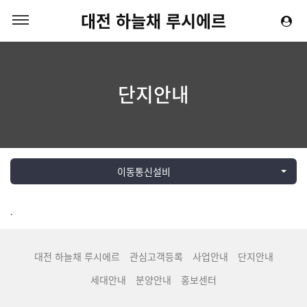
대전 하늘채 루시에르
단지안내
이동통신설비
.
대전 하늘채 루시에르
관심고객등록
사업안내
단지안내
세대안내
분양안내
홍보센터