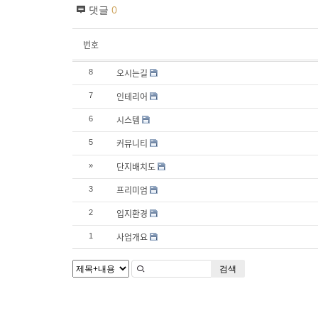
댓글
0
번호
오시는길
8
인테리어
7
시스템
6
커뮤니티
5
단지배치도
»
프리미엄
3
입지환경
2
사업개요
1
검색