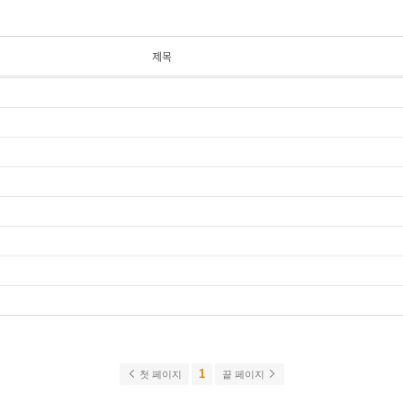
제목
1
첫 페이지
끝 페이지