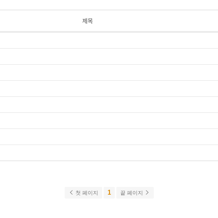
제목
1
첫 페이지
끝 페이지