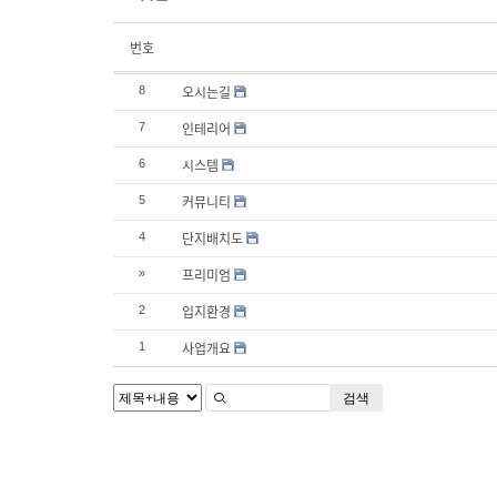
번호
오시는길
8
인테리어
7
시스템
6
커뮤니티
5
단지배치도
4
프리미엄
»
입지환경
2
사업개요
1
검색