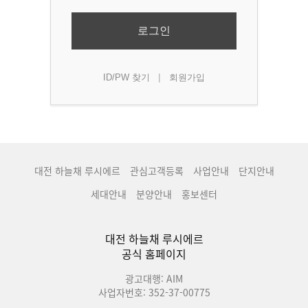
로그인
|
ID/PW 찾기
회원가입
대전 하늘채 루시에르
관심고객등록
사업안내
단지안내
세대안내
분양안내
홍보센터
대전 하늘채 루시에르
공식 홈페이지
광고대행: AIM
사업자번호: 352-37-00775