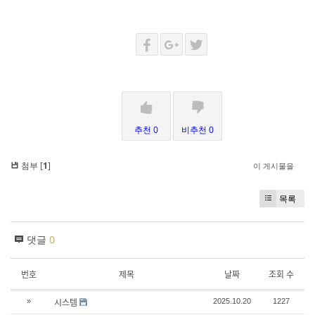
추천 0
비추천 0
첨부 [
1
]
이 게시물을
목록
댓글
0
번호
제목
날짜
조회 수
시스템
»
2025.10.20
1227