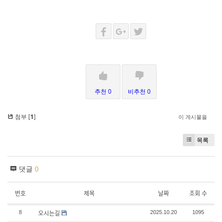
추천 0
비추천 0
첨부 [
1
]
이 게시물을
목록
댓글
0
번호
제목
날짜
조회 수
오시는길
8
2025.10.20
1095